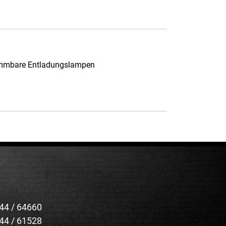
dimmbare Entladungslampen
44 / 64660
44 / 61528