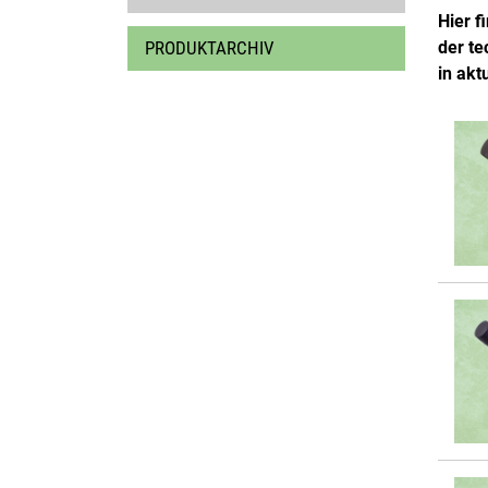
Hier f
PRODUKTARCHIV
der te
in akt