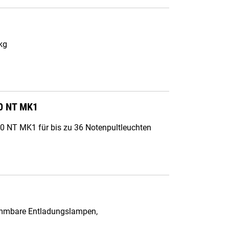
kg
00 NT MK1
0 NT MK1 für bis zu 36 Notenpultleuchten
immbare Entladungslampen,