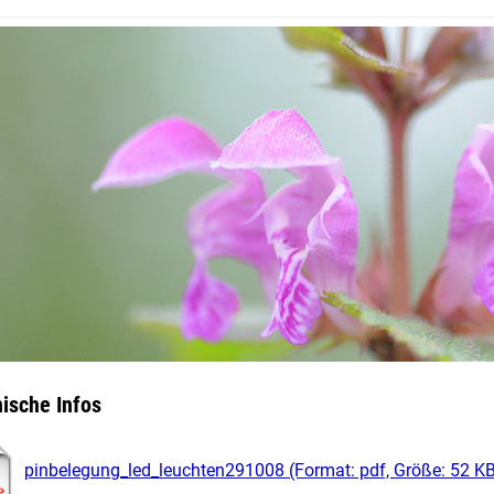
ische Infos
pinbelegung_led_leuchten291008 (Format: pdf, Größe: 52 KB