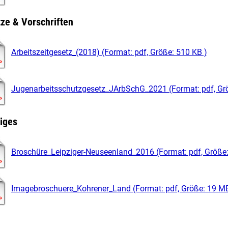
ze & Vorschriften
Arbeitszeitgesetz_(2018) (Format: pdf, Größe: 510 KB )
Jugenarbeitsschutzgesetz_JArbSchG_2021 (Format: pdf, Grö
iges
Broschüre_Leipziger-Neuseenland_2016 (Format: pdf, Größe:
Imagebroschuere_Kohrener_Land (Format: pdf, Größe: 19 MB