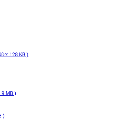
ße: 128 KB )
 9 MB )
 )