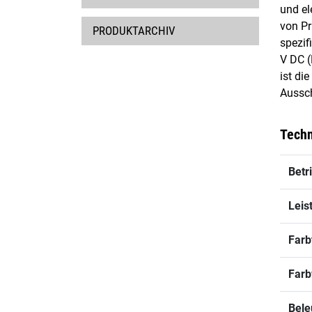
und el
von Pr
PRODUKTARCHIV
spezif
V DC (
ist di
Aussch
Techn
Betr
Leis
Farb
Farb
Bele