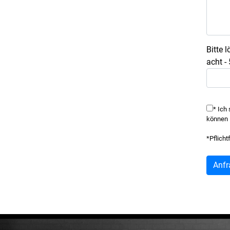
Bitte 
acht -
* Ich
können I
*Pflicht