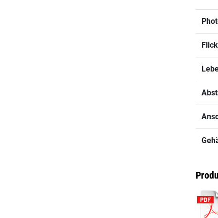
Phot
Flic
Lebe
Abst
Ansc
Geh
Produ