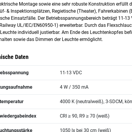
ektrische Montage sowie eine sehr robuste Konstruktion erfüll
üf- & Inspektionsplätzen, Regietische (Theater), Fahrerkabinen (
ische Einsatzfälle. Der Betriebsspannungsbereich beträgt 11-13
Railway UL/IEC/EN60950-1) erweiterbar. Durch das Flexschlauc
e Leuchte individuell justierbar. Am Ende des Leuchtenkopfes bef
alten sowie das Dimmen der Leuchte ermöglicht.
ische Daten
iebsspannung
11-13 VDC
tungsaufnahme
4 W / 350 mA
temperatur
4000 K (neutralweiß), 3-SDCM, kön
wiedergabeindex
CRI ≥ 90, R9 ≥ 70 (weiß)
uchtungsstärke
1050 lx bei 30 cm (weiß)